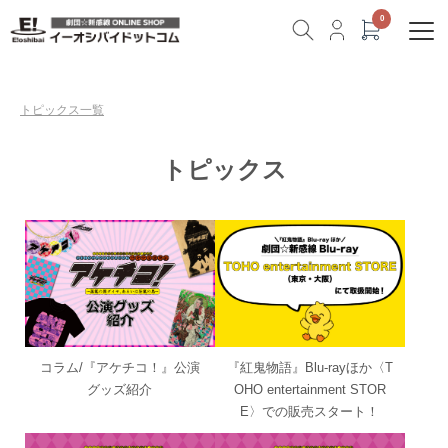
トピックス一覧
トピックス
コラム/『アケチコ！』公演
『紅鬼物語』Blu-rayほか〈T
グッズ紹介
OHO entertainment STOR
E〉での販売スタート！