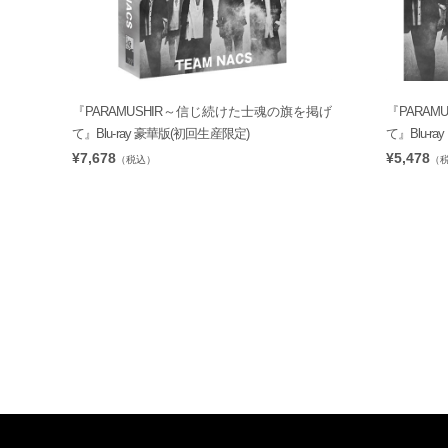
『PARAMUSHIR～信じ続けた士魂の旗を掲げ
『PARA
て』Blu-ray 豪華版(初回生産限定)
て』Blu-ray
¥7,678
¥5,478
（税込）
（