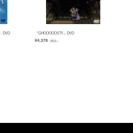
DVD
『GHOOOOOST!!』DVD
¥4,378
（税込）