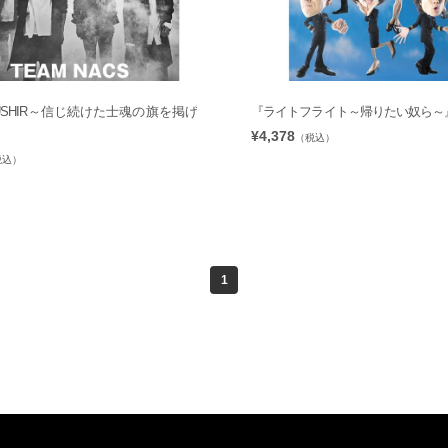
MUSHIR～信じ続けた士魂の旗を掲げ
『ライトフライト～帰りたい奴ら～』
¥4,378
（税込）
税込）
1