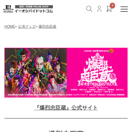
HOME
»
公演グッズ
»
爆烈忠臣蔵
『爆烈忠臣蔵』公式サイト