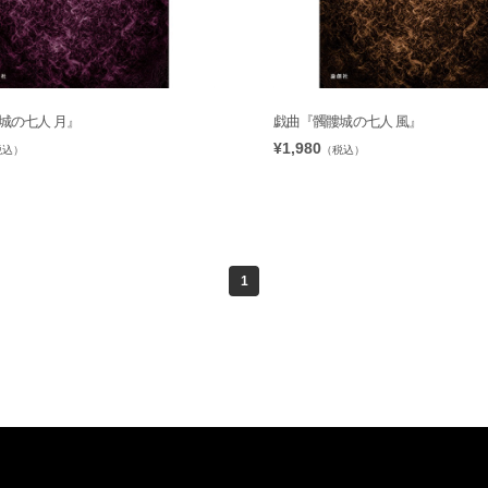
城の七人 月』
戯曲『髑髏城の七人 風』
¥1,980
税込）
（税込）
1