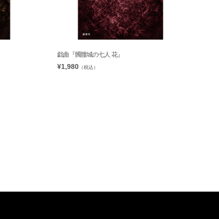
戯曲『髑髏城の七人 花』
¥1,980
（税込）