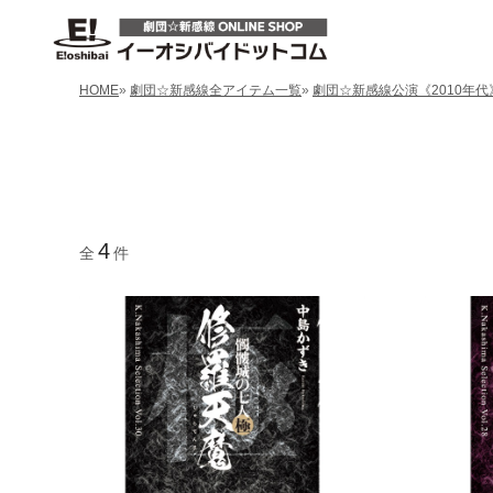
HOME
»
劇団☆新感線全アイテム一覧
»
劇団☆新感線公演《2010年代
4
全
件