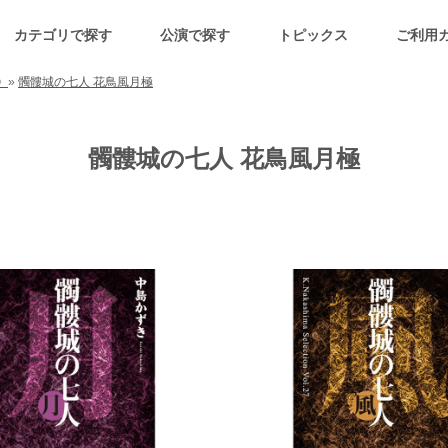
カテゴリで探す
公演で探す
トピックス
ご利用
》
»
髑髏城の七人 花鳥風月極
髑髏城の七人 花鳥風月極