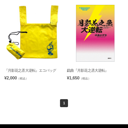
『月影花之丞大逆転』エコバッグ
戯曲『月影花之丞大逆転』
¥2,000
¥1,650
（税込）
（税込）
1