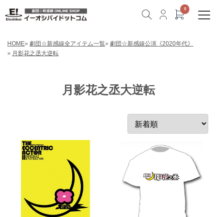
HOME
»
劇団☆新感線全アイテム一覧
»
劇団☆新感線公演《2020年代》
»
月影花之丞大逆転
月影花之丞大逆転