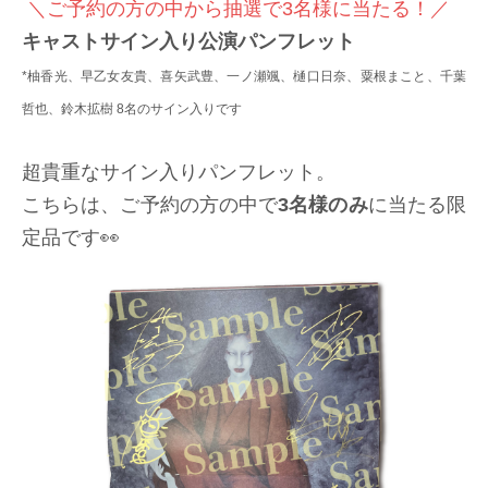
＼ご予約の方の中から抽選で3名様に当たる！／
キャストサイン入り公演パンフレット
*柚香光、早乙女友貴、喜矢武豊、一ノ瀬颯、樋口日奈、粟根まこと、千葉
哲也、鈴木拡樹 8名のサイン入りです
超貴重なサイン入りパンフレット。
こちらは、ご予約の方の中で
3名様のみ
に当たる限
定品です👀