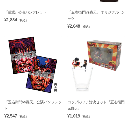
『乱鶯』公演パンフレット
『五右衛門vs轟天』オリジナルTシ
ャツ
¥1,834
（税込）
¥2,648
（税込）
『五右衛門vs轟天』公演パンフレッ
コップのフチ対決セット『五右衛門
ト
vs轟天』
¥2,547
¥1,019
（税込）
（税込）