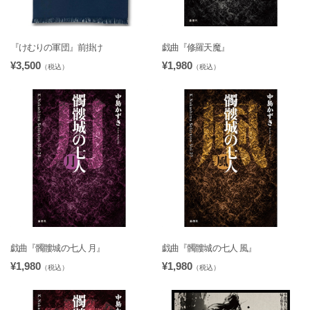
『けむりの軍団』前掛け
戯曲『修羅天魔』
¥3,500
¥1,980
（税込）
（税込）
戯曲『髑髏城の七人 月』
戯曲『髑髏城の七人 風』
¥1,980
¥1,980
（税込）
（税込）