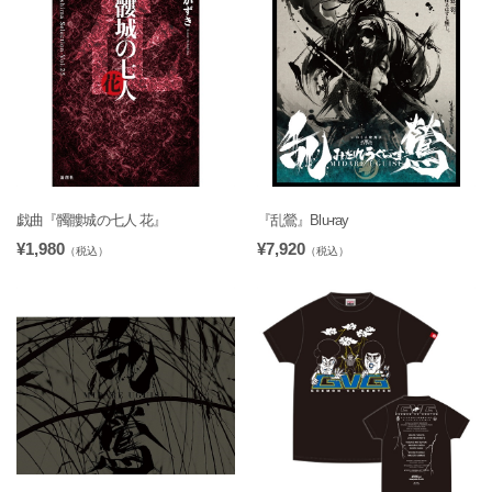
戯曲『髑髏城の七人 花』
『乱鶯』Blu-ray
¥1,980
¥7,920
（税込）
（税込）