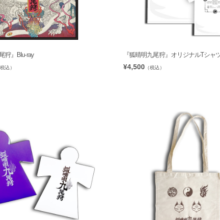
』Blu-ray
『狐晴明九尾狩』オリジナルTシャツ
¥4,500
税込）
（税込）