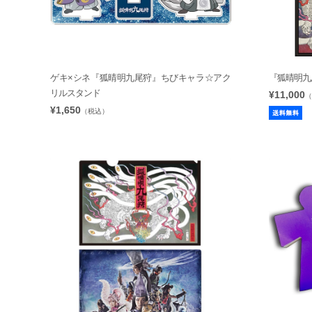
ゲキ×シネ『狐晴明九尾狩』ちびキャラ☆アク
『狐晴明九尾狩
リルスタンド
¥11,000
（
¥1,650
（税込）