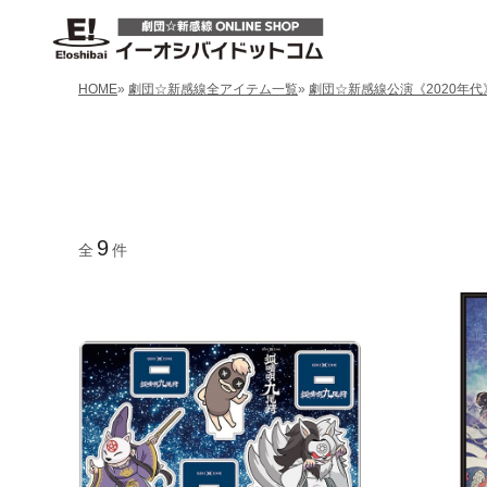
HOME
»
劇団☆新感線全アイテム一覧
»
劇団☆新感線公演《2020年代
9
全
件