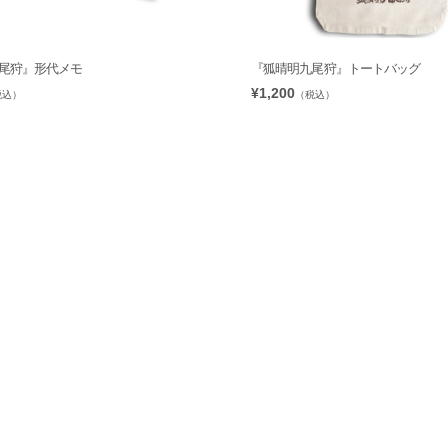
尾狩』形代メモ
『狐晴明九尾狩』トートバッグ
¥1,200
税込）
（税込）