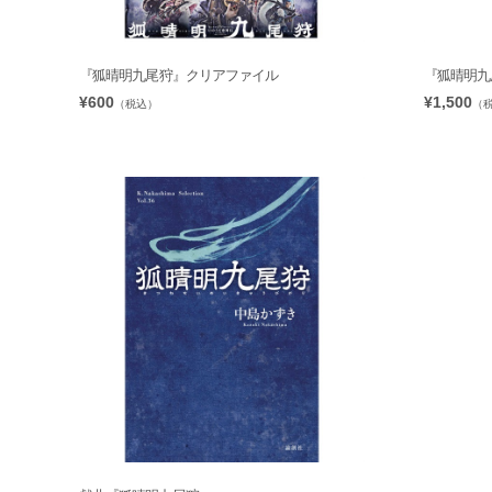
『狐晴明九尾狩』クリアファイル
『狐晴明九
¥600
¥1,500
（税込）
（