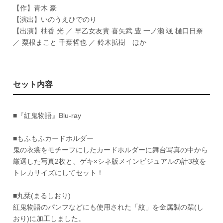
【作】青木 豪
【演出】いのうえひでのり
【出演】柚香 光 ／ 早乙女友貴 喜矢武 豊 一ノ瀬 颯 樋口日奈
／ 粟根まこと 千葉哲也 ／ 鈴木拡樹 ほか
セット内容
■『紅鬼物語』Blu-ray
■もふもふカードホルダー
鬼の衣裳をモチーフにしたカードホルダーに舞台写真の中から
厳選した写真2枚と、ゲキ×シネ版メインビジュアルの計3枚を
トレカサイズにしてセット！
■丸栞(まるしおり)
紅鬼物語のパンフなどにも使用された「紋」を金属製の栞(し
おり)に加工しました。