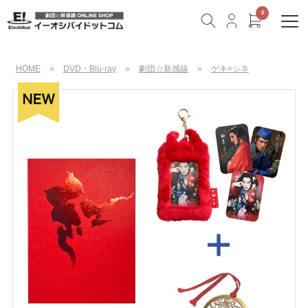
HOME
»
DVD・Blu-ray
»
劇団☆新感線
»
ゲキ×シネ