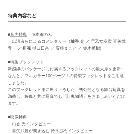
特典内容など
■
音声特典
※本編のみ
・出演者らによるコメンタリー（柚香 光 ／ 早乙女友貴 喜矢武
豊 一ノ瀬 颯 樋口日奈 ／ 粟根まこと ／ 鈴木拡樹)
■
特製ブックレット
新感線のパッケージに付属するブックレットの最大厚を更新！
なんと、フルカラー100ページ！の特製ブックレットをご用意
しました。
このブックレット用に撮り下ろした、初公開となる舞台写真を
満載し、映像と共に写真でも『紅鬼物語』をお楽しみいただけ
ます。
■
映像特典
・柚香 光インタビュー
・喜矢武豊が聞き込む 鈴木拡樹インタビュー