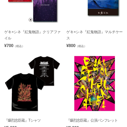
ゲキ×シネ『紅鬼物語』クリアファ
ゲキ×シネ『紅鬼物語』マルチケー
イル
ス
¥700
¥800
（税込）
（税込）
『爆烈忠臣蔵』Tシャツ
『爆烈忠臣蔵』公演パンフレット