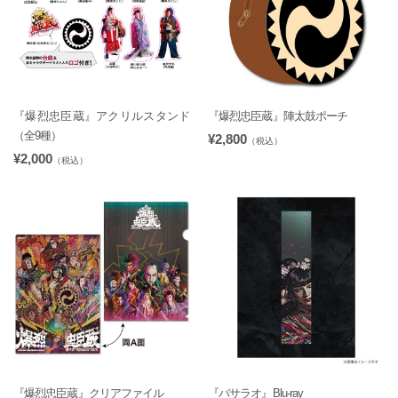
『爆烈忠臣蔵』アクリルスタンド
『爆烈忠臣蔵』陣太鼓ポーチ
（全9種）
¥2,800
（税込）
¥2,000
（税込）
『爆烈忠臣蔵』クリアファイル
『バサラオ』Blu-ray