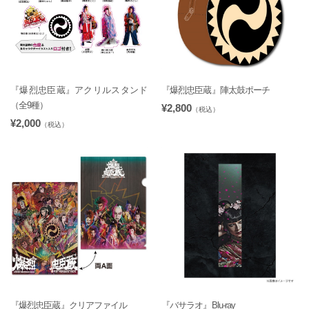
『爆烈忠臣蔵』アクリルスタンド
『爆烈忠臣蔵』陣太鼓ポーチ
（全9種）
¥2,800
（税込）
¥2,000
（税込）
『爆烈忠臣蔵』クリアファイル
『バサラオ』Blu-ray