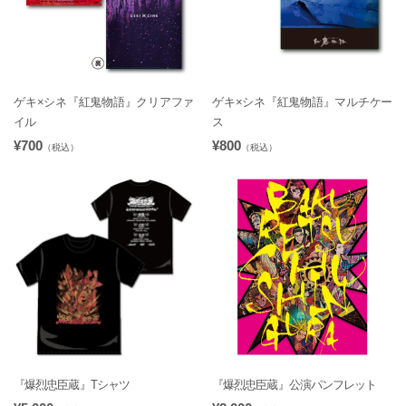
ゲキ×シネ『紅鬼物語』クリアファ
ゲキ×シネ『紅鬼物語』マルチケー
イル
ス
¥700
¥800
（税込）
（税込）
『爆烈忠臣蔵』Tシャツ
『爆烈忠臣蔵』公演パンフレット