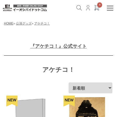
HOME
»
公演グッズ
»
アケチコ！
『アケチコ！』公式サイト
アケチコ！