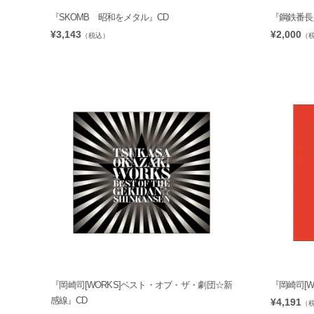
『SKOMB 昭和をメタル』CD
『鋼鉄番長
¥3,143
¥2,000
（税込）
（
『岡崎司[WORKS]ベスト・オブ・ザ・劇団☆新
『岡崎司[WO
感線』CD
¥4,191
（