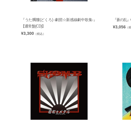
『うた髑髏(どくろ) -劇団☆新感線劇中歌集-』
『蒼の乱』
【通常盤(CD)】
¥3,056
（
¥3,300
（税込）