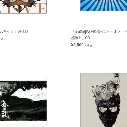
ライ2』LIVE CD
『岡崎司[WORKS]ベスト・オブ・
感線 III』CD
税込）
¥3,500
（税込）