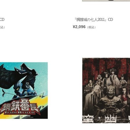
CD
『髑髏城の七人2011』CD
¥2,096
税込）
（税込）