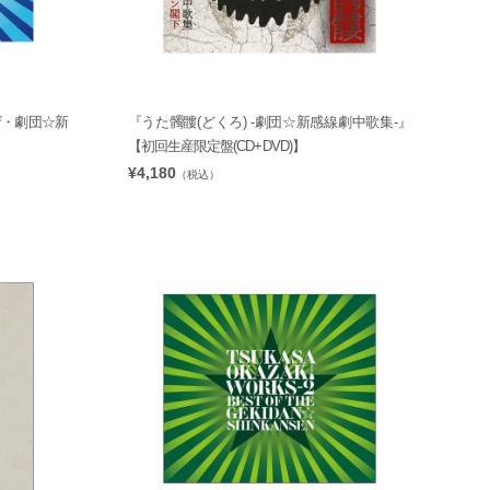
ザ・劇団☆新
『うた髑髏(どくろ) -劇団☆新感線劇中歌集-』
【初回生産限定盤(CD+DVD)】
¥4,180
（税込）