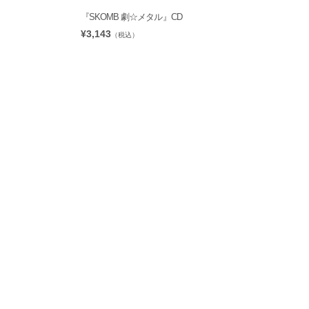
『SKOMB 劇☆メタル』CD
¥3,143
（税込）