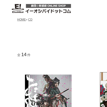
HOME
»
CD
14
全
件