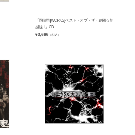
『岡崎司[WORKS]ベスト・オブ・ザ・劇団☆新
感線 II』CD
¥3,666
（税込）