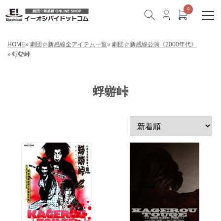
HOME
»
劇団☆新感線全アイテム一覧
»
劇団☆新感線公演《2000年代》
»
蜉蝣峠
蜉蝣峠