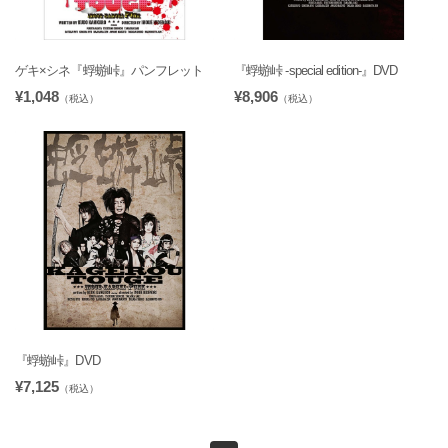
ゲキ×シネ『蜉蝣峠』パンフレット
『蜉蝣峠 -special edition-』DVD
¥1,048
¥8,906
（税込）
（税込）
『蜉蝣峠』DVD
¥7,125
（税込）