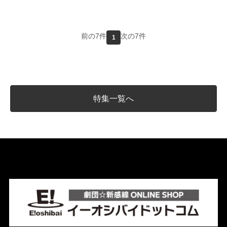
前の7件
次の7件
1
特集一覧へ