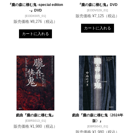
『朧の森に棲む鬼 -special edition
『朧の森に棲む鬼』DVD
-』DVD
[EODV029_01]
販売価格:
¥7,125
（税込）
[EODX005_01]
販売価格:
¥8,276
（税込）
カートに入れる
カートに入れる
戯曲『朧の森に棲む鬼』
戯曲『朧の森に棲む鬼〈2024年
版〉』
[EBRS013_01]
販売価格:
¥1,980
（税込）
[EBRS043_01]
販売価格:
¥1,980
（税込）