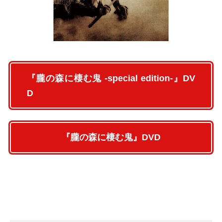
『朧の森に棲む鬼 -special edition-』DV
D
『朧の森に棲む鬼』DVD