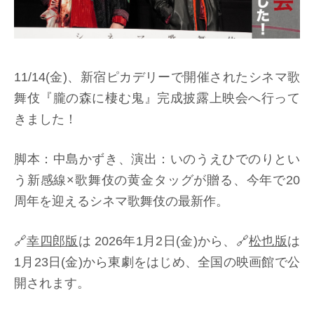
11/14(金)、新宿ピカデリーで開催されたシネマ歌
舞伎『朧の森に棲む鬼』完成披露上映会へ行って
きました！
脚本：中島かずき、演出：いのうえひでのりとい
う新感線×歌舞伎の黄金タッグが贈る、今年で20
周年を迎えるシネマ歌舞伎の最新作。
🔗
幸四郎版
は 2026年1月2日(金)から、🔗
松也版
は
1月23日(金)から東劇をはじめ、全国の映画館で公
開されます。