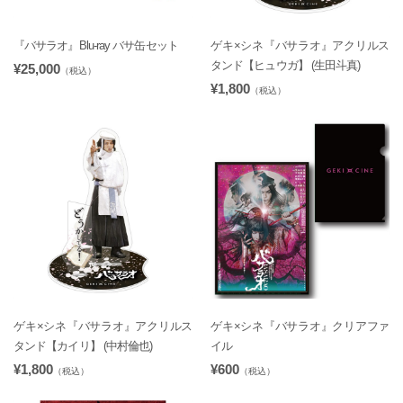
『バサラオ』Blu-ray バサ缶セット
ゲキ×シネ『バサラオ』アクリルス
タンド【ヒュウガ】 (生田斗真)
¥25,000
（税込）
¥1,800
（税込）
ゲキ×シネ『バサラオ』アクリルス
ゲキ×シネ『バサラオ』クリアファ
タンド【カイリ】 (中村倫也)
イル
¥1,800
¥600
（税込）
（税込）