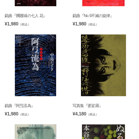
戯曲『髑髏城の七人 花』
戯曲『No.9不滅の旋律』
¥1,980
¥1,980
（税込）
（税込）
戯曲『阿弖流為』
写真集『婆娑羅』
¥1,980
¥4,180
（税込）
（税込）