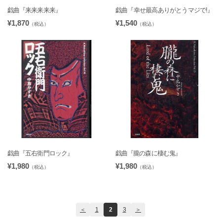
戯曲『来来来来来』
戯曲『幸せ最高ありがとうマジで!』
¥1,870
¥1,540
（税込）
（税込）
戯曲『五右衛門ロック』
戯曲『朧の森に棲む鬼』
¥1,980
¥1,980
（税込）
（税込）
＜
1
2
3
＞