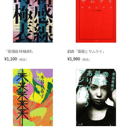
『新感線 時極表II』
戯曲『薔薇とサムライ』
¥1,100
¥1,980
（税込）
（税込）