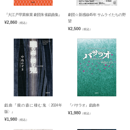
『大江戸早業稼業 劇団朱雀戯曲集』
劇団☆新感線45年 サムライたちの野
望
¥2,860
（税込）
¥2,500
（税込）
戯曲『朧の森に棲む鬼〈2024年
『バサラオ』戯曲本
版〉』
¥1,980
（税込）
¥1,980
（税込）