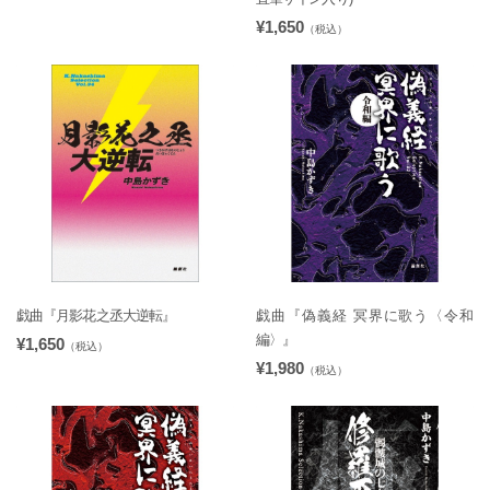
¥1,650
（税込）
戯曲『月影花之丞大逆転』
戯曲『偽義経 冥界に歌う〈令和
編〉』
¥1,650
（税込）
¥1,980
（税込）