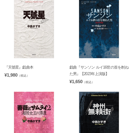
『天號星』戯曲本
戯曲『サンソン ルイ16世の首を刎ね
た男』【2023年上演版】
¥1,980
（税込）
¥1,650
（税込）