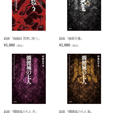
戯曲『偽義経 冥界に歌う』
戯曲『修羅天魔』
¥1,980
¥1,980
（税込）
（税込）
戯曲『髑髏城の七人 月』
戯曲『髑髏城の七人 風』