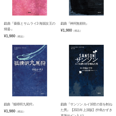
戯曲『薔薇とサムライ2-海賊女王の
戯曲『神州無頼街』
帰還-』
¥1,980
（税込）
¥1,980
（税込）
戯曲『狐晴明九尾狩』
戯曲『サンソン ルイ16世の首を刎ね
た男』【2021年上演版】(中島かずき
¥1,980
（税込）
直筆サイン入り)