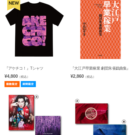
『アケチコ！』Tシャツ
『大江戸早業稼業 劇団朱雀戯曲集』
¥4,800
¥2,860
（税込）
（税込）