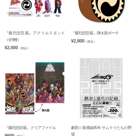
『爆烈忠臣蔵』アクリルスタンド
『爆烈忠臣蔵』陣太鼓ポーチ
（全9種）
¥2,800
（税込）
¥2,000
（税込）
『爆烈忠臣蔵』クリアファイル
劇団☆新感線45年 サムライたちの野
望
¥600