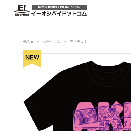
HOME
»
公演グッズ
»
アケチコ！