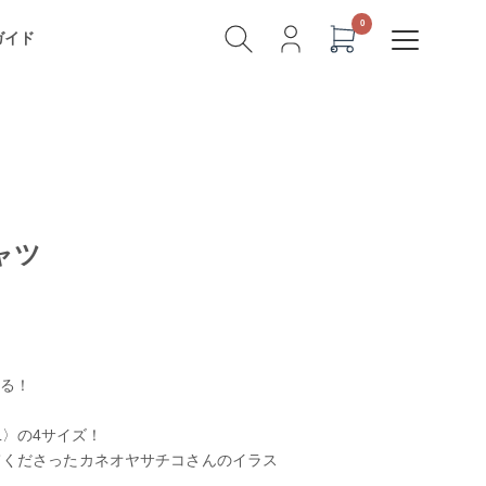
ガイド
ャツ
現る！
L〉の4サイズ！
てくださったカネオヤサチコさんのイラス