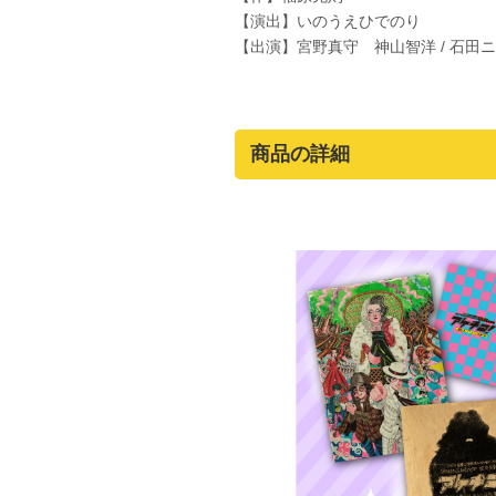
【演出】いのうえひでのり
【出演】宮野真守 神山智洋 / 石田
商品の詳細