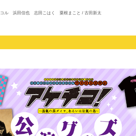
ニコル 浜田信也 志田こはく 粟根まこと / 古田新太