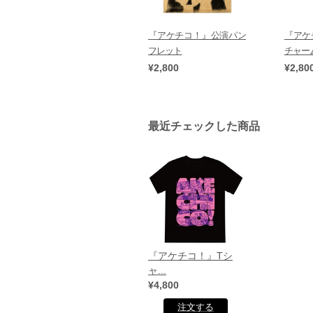
『アケチコ！』公演パン
『アケ
フレット
チャー
¥2,800
¥2,80
最近チェックした商品
『アケチコ！』Tシ
ャ...
¥4,800