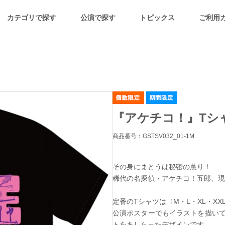
カテゴリで探す
公演で探す
トピックス
ご利用
『アケチコ！』Tシ
商品番号：GSTSV032_01-1M
その身にまとうは秘密の薫り！
稀代の名探偵・アケチコ！五郎、
定番のTシャツは〈M・L・XL・XX
公演ポスターでもイラストを描い
トをあしらったデザインです。