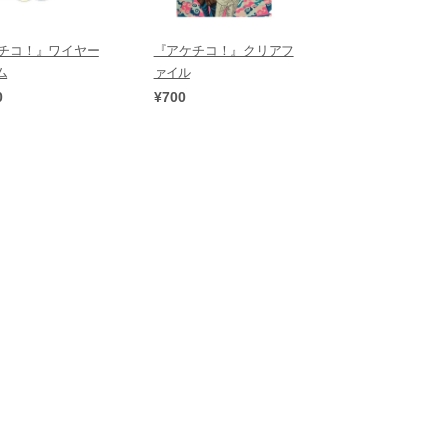
チコ！』ワイヤー
『アケチコ！』クリアフ
ム
ァイル
0
¥700