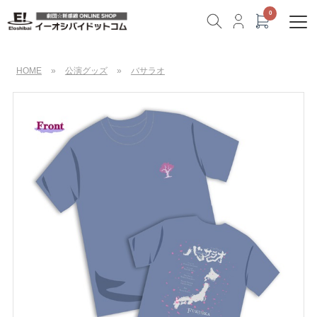
HOME
»
公演グッズ
»
バサラオ