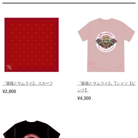
『薔薇とサムライ2』スカーフ
『薔薇とサムライ2』Tシャツ【ピ
ンク】
¥2,800
¥4,300