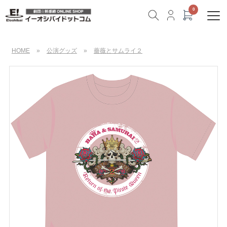
HOME
»
公演グッズ
»
薔薇とサムライ２