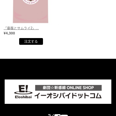
『薔薇とサムライ2』...
¥4,300