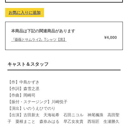
お気に入りに追加
本商品は下記の関連商品があります
¥4,000
『薔薇とサムライ2』Tシャツ【黒】
キャスト＆スタッフ
【作】中島かずき
【作詞】森雪之丞
【作曲】岡崎司
【振付・ステージング】川崎悦子
【演出】いのうえひでのり
【出演】古田新太 天海祐希 石田ニコル 神尾楓珠 高田聖
子 粟根まこと 森奈みはる 早乙女友貴 西垣匠 生瀬勝久