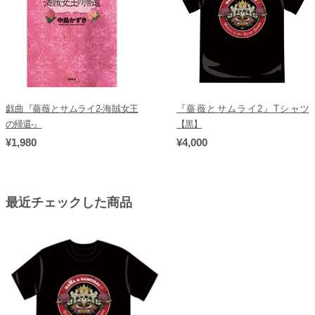
戯曲『薔薇とサムライ2-海賊女王
『薔薇とサムライ2』Tシャツ
の帰還-』
【黒】
¥1,980
¥4,000
最近チェックした商品