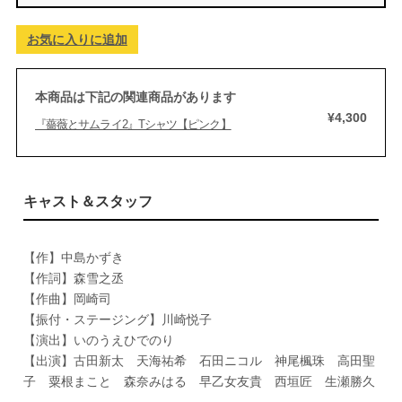
お気に入りに追加
本商品は下記の関連商品があります
¥4,300
『薔薇とサムライ2』Tシャツ【ピンク】
キャスト＆スタッフ
【作】中島かずき
【作詞】森雪之丞
【作曲】岡崎司
【振付・ステージング】川崎悦子
【演出】いのうえひでのり
【出演】古田新太 天海祐希 石田ニコル 神尾楓珠 高田聖
子 粟根まこと 森奈みはる 早乙女友貴 西垣匠 生瀬勝久