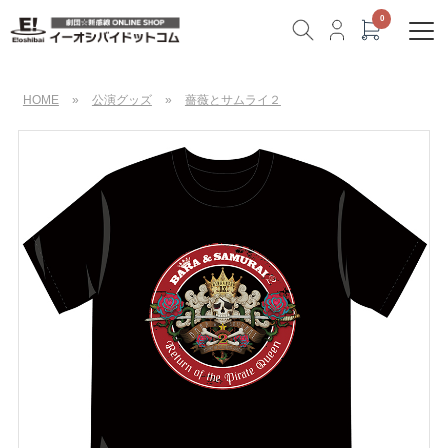
HOME
»
公演グッズ
»
薔薇とサムライ２