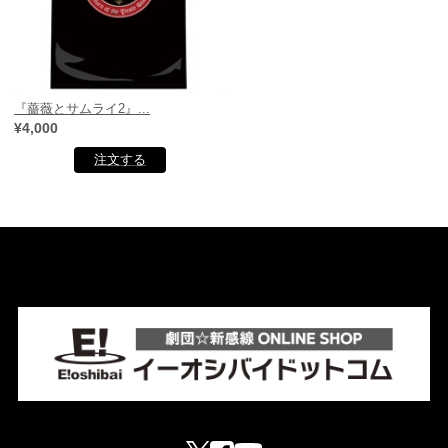
『薔薇とサムライ2』...
¥4,000