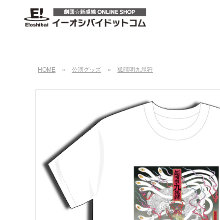
HOME
»
公演グッズ
»
狐晴明九尾狩