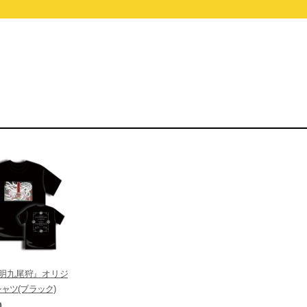
明九尾狩』オリジ
ャツ(ブラック)
0