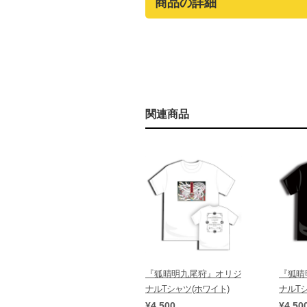
商品の詳細
関連商品
『狐晴明九尾狩』オリジ
『狐晴
ナルTシャツ(ホワイト)
ナルTシ
¥4,500
¥4,50