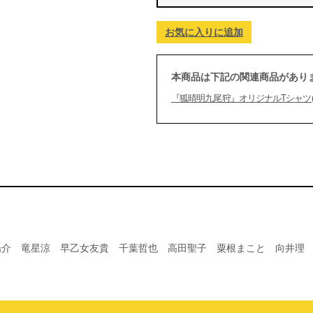
お気に入りに追加
本商品は下記の関連商品があり
『狐晴明九尾狩』オリジナルTシャツ(
陽介 竜星涼 早乙女友貴 千葉哲也 高田聖子 粟根まこと 向井理