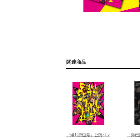
関連商品
『爆烈忠臣蔵』公演パン
『爆烈