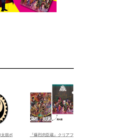
陣太鼓ポ
『爆烈忠臣蔵』クリアフ