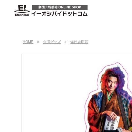
HOME
»
公演グッズ
»
爆烈忠臣蔵