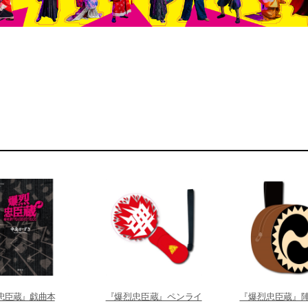
忠臣蔵』戯曲本
『爆烈忠臣蔵』ペンライ
『爆烈忠臣蔵』