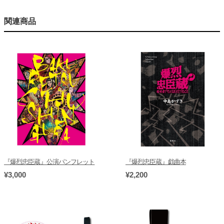
関連商品
『爆烈忠臣蔵』公演パンフレット
『爆烈忠臣蔵』戯曲本
¥3,000
¥2,200