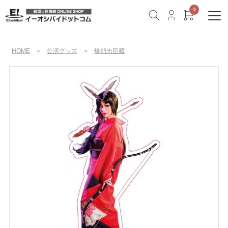
HOME
»
公演グッズ
»
爆烈忠臣蔵