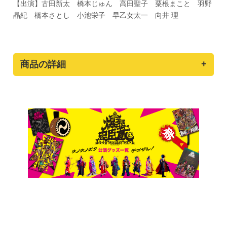
【出演】古田新太 橋本じゅん 高田聖子 粟根まこと 羽野
晶紀 橋本さとし 小池栄子 早乙女太一 向井 理
商品の詳細