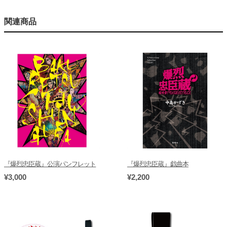
関連商品
『爆烈忠臣蔵』公演パンフレット
『爆烈忠臣蔵』戯曲本
¥3,000
¥2,200