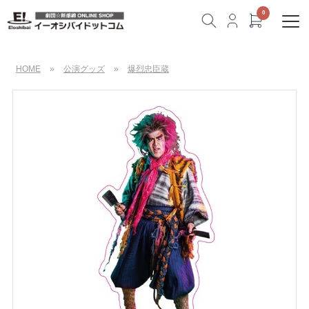
HOME
»
公演グッズ
»
爆烈忠臣蔵