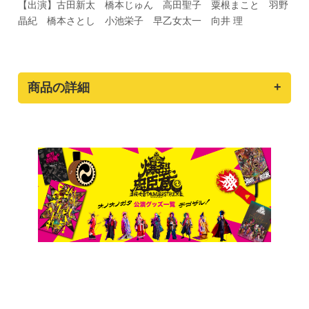
【出演】古田新太 橋本じゅん 高田聖子 粟根まこと 羽野
晶紀 橋本さとし 小池栄子 早乙女太一 向井 理
商品の詳細