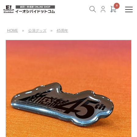
HOME
»
公演グッズ
»
45周年