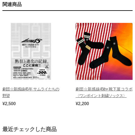
関連商品
劇団☆新感線45年 サムライたちの
劇団☆新感線45th×靴下屋コラボ
野望
〈ワンポイント刺繍ソックス〉
¥2,500
¥2,200
最近チェックした商品