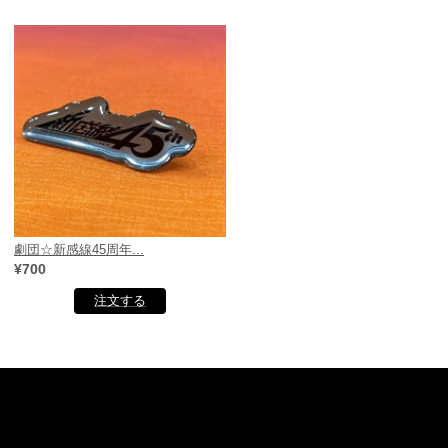
劇団☆新感線45周年...
¥700