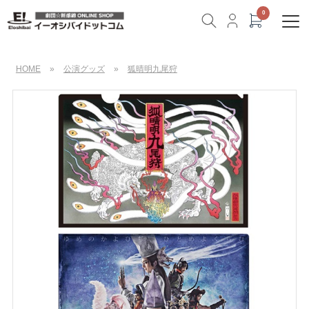
HOME
»
公演グッズ
»
狐晴明九尾狩