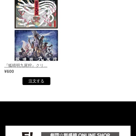
『狐晴明九尾狩』クリ...
¥600