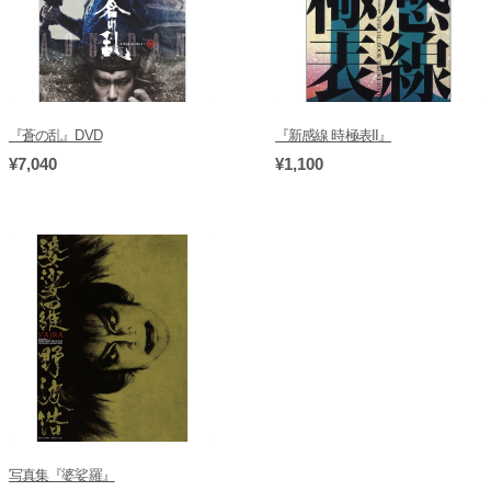
『蒼の乱』DVD
『新感線 時極表II』
¥7,040
¥1,100
写真集『婆娑羅』