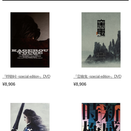
『蜉蝣峠 -special edition-』DVD
『蛮幽鬼 -special edition-』DVD
¥8,906
¥8,906