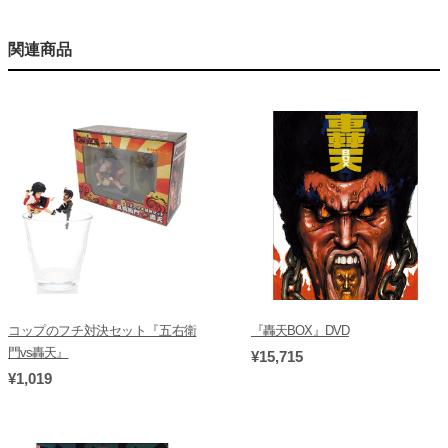
関連商品
コップのフチ対決セット『五右衛
『轟天BOX』DVD
門vs轟天』
¥15,715
¥1,019