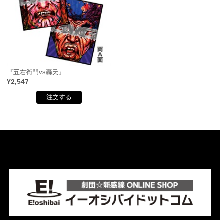
『五右衛門vs轟天』...
¥2,547