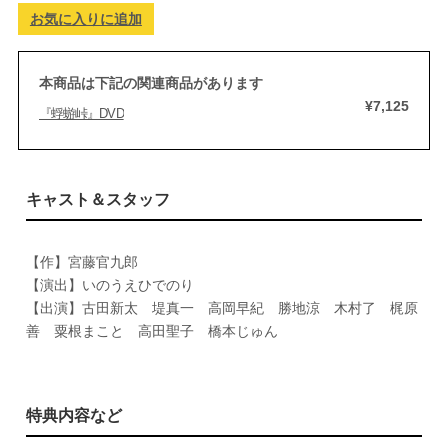
お気に入りに追加
本商品は下記の関連商品があります
¥7,125
『蜉蝣峠』DVD
キャスト＆スタッフ
【作】宮藤官九郎
【演出】いのうえひでのり
【出演】古田新太 堤真一 高岡早紀 勝地涼 木村了 梶原
善 粟根まこと 高田聖子 橋本じゅん
特典内容など