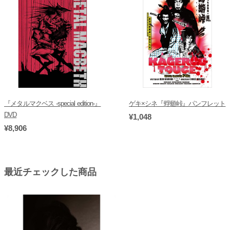
『メタルマクベス -special edition-』
ゲキ×シネ『蜉蝣峠』パンフレット
DVD
¥1,048
¥8,906
最近チェックした商品