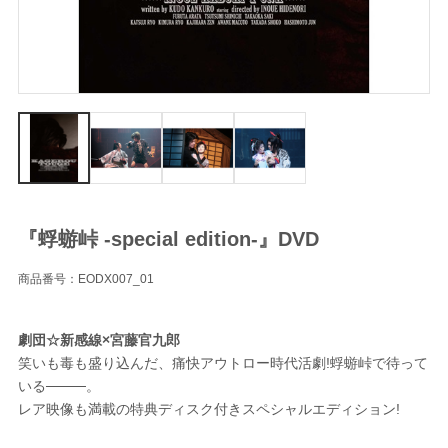
『蜉蝣峠 -special edition-』DVD
商品番号：EODX007_01
劇団☆新感線×宮藤官九郎
笑いも毒も盛り込んだ、痛快アウトロー時代活劇!蜉蝣峠で待って
いる────。
レア映像も満載の特典ディスク付きスペシャルエディション!