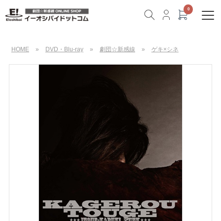
HOME
»
DVD・Blu-ray
»
劇団☆新感線
»
ゲキ×シネ