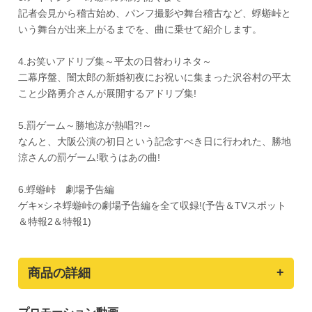
記者会見から稽古始め、パンフ撮影や舞台稽古など、蜉蝣峠と
いう舞台が出来上がるまでを、曲に乗せて紹介します。
4.お笑いアドリブ集～平太の日替わりネタ～
二幕序盤、闇太郎の新婚初夜にお祝いに集まった沢谷村の平太
こと少路勇介さんが展開するアドリブ集!
5.罰ゲーム～勝地涼が熱唱?!～
なんと、大阪公演の初日という記念すべき日に行われた、勝地
涼さんの罰ゲーム!歌うはあの曲!
6.蜉蝣峠 劇場予告編
ゲキ×シネ蜉蝣峠の劇場予告編を全て収録!(予告＆TVスポット
＆特報2＆特報1)
商品の詳細