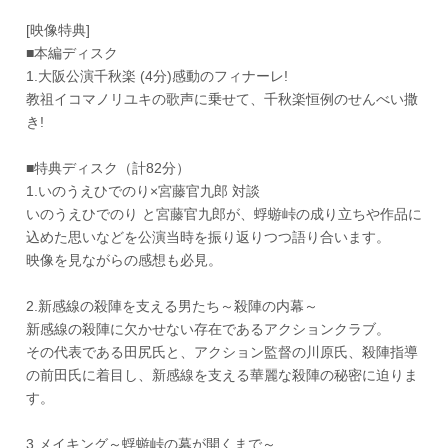
[映像特典]
■本編ディスク
1.大阪公演千秋楽 (4分)感動のフィナーレ!
教祖イコマノリユキの歌声に乗せて、千秋楽恒例のせんべい撒
き!
■特典ディスク（計82分）
1.いのうえひでのり×宮藤官九郎 対談
いのうえひでのり と宮藤官九郎が、蜉蝣峠の成り立ちや作品に
込めた思いなどを公演当時を振り返りつつ語り合います。
映像を見ながらの感想も必見。
2.新感線の殺陣を支える男たち～殺陣の内幕～
新感線の殺陣に欠かせない存在であるアクションクラブ。
その代表である田尻氏と、アクション監督の川原氏、殺陣指導
の前田氏に着目し、新感線を支える華麗な殺陣の秘密に迫りま
す。
3.メイキング～蜉蝣峠の幕が開くまで～