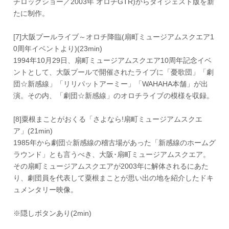
チロックショー／2003年 オロチGTR)からダイジェスト版を新
たに制作。
[7]大阪プールライブ～オロチ降臨(扇町ミュージアムスクエア1
0周年イベントより)(23min)
1994年10月29日、扇町ミュージアムスクエア10周年記念イベ
ントとして、大阪プールで開催されたライブに「憂歌団」「劇
団☆新感線」「リリパットアーミー」「WAHAHA本舗」が出
演。その内、「劇団☆新感線」のオロチライブの模様を収録。
[8]粟根まことがおくる「さよなら!扇町ミュージアムスクエ
ア」(21min)
1985年から劇団☆新感線の稽古場があった「新感線のホームグ
ラウンド」とも言うべき、大阪･扇町ミュージアムスクエア。
その扇町ミュージアムスクエアが2003年に解体されるにあた
り、劇団員を代表して粟根まことが思い出の地を紹介したドキ
ュメンタリー映像。
※隠しボタンあり(2min)