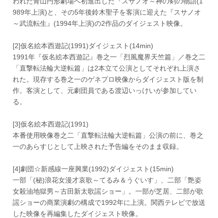
われた青山円形劇場へ初進出した『スサノオ～神の剣の物語(1
989年上演)と、その5年後鈴木聖子を客演に迎えた『スサノオ
～武流転生』(1994年上演)の2作品のダイジェスト映像。
[2]仮名絵本西遊記(1991)ダイジェスト(14min)
1991年『仮名絵本西遊記』巻之一「烈風魔界天竺篇」／巻之二
「直撃転法輪大逆転篇」は2本立て公演としてそれぞれ上演さ
れた。現存する巻之一のゲネプロ映像からダイジェスト版を制
作。客演として、元劇団員である渡辺いっけいが参加してい
る。
[3]仮名絵本西遊記(1991)
本番使用映像巻之二「直撃転法輪大逆転篇」公演の前に、巻之
一のあらすじとして上映された予告編をそのまま収録。
[4]劇団☆新感線一座興業(1992)ダイジェスト(15min)
一部「(秘)浪花女漫才哀歌～てるみ＆うぐいす」、二部「艶姿
女殺油地獄男～古田新太歌謡ショー」。一部が芝居、二部が歌
謡ショーの商業演劇の構成で1992年に上演。関西テレビで放送
した映像を再編集したダイジェスト映像。