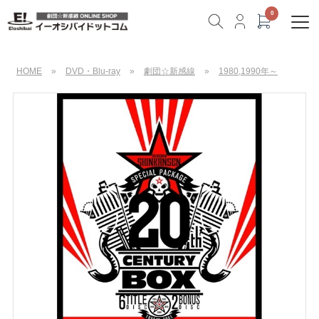
HOME
»
DVD・Blu-ray
»
劇団☆新感線
»
1980,1990年～