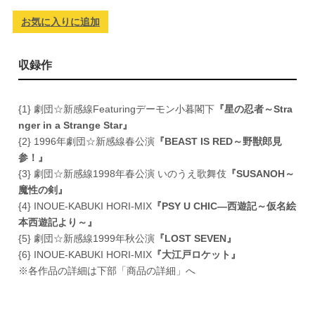
お気に入りに追加
収録作
{1} 劇団☆新感線Featuringデーモン小暮閣下
『星の忍者～Stra
nger in a Strange Star』
{2} 1996年劇団☆新感線春公演
『BEAST IS RED～野獣郎見
参！』
{3} 劇団☆新感線1998年春公演 いのうえ歌舞伎
『SUSANOH～
魔性の剣』
{4} INOUE-KABUKI HORI-MIX
『PSY U CHIC―西遊記～仮名絵
本西遊記より～』
{5} 劇団☆新感線1999年秋公演
『LOST SEVEN』
{6} INOUE-KABUKI HORI-MIX
『大江戸ロケット』
※各作品の詳細は下部「商品の詳細」へ