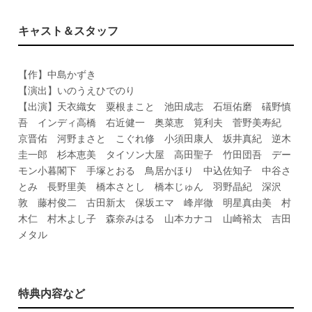
キャスト＆スタッフ
【作】中島かずき
【演出】いのうえひでのり
【出演】天衣織女 粟根まこと 池田成志 石垣佑磨 礒野慎
吾 インディ高橋 右近健一 奥菜恵 筧利夫 菅野美寿紀
京晋佑 河野まさと こぐれ修 小須田康人 坂井真紀 逆木
圭一郎 杉本恵美 タイソン大屋 高田聖子 竹田団吾 デー
モン小暮閣下 手塚とおる 鳥居かほり 中込佐知子 中谷さ
とみ 長野里美 橋本さとし 橋本じゅん 羽野晶紀 深沢
敦 藤村俊二 古田新太 保坂エマ 峰岸徹 明星真由美 村
木仁 村木よし子 森奈みはる 山本カナコ 山崎裕太 吉田
メタル
特典内容など