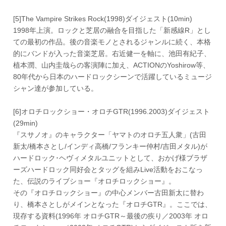
[5]The Vampire Strikes Rock(1998)ダイジェスト(10min)
1998年上演。ロックと芝居の融合を目指した「新感線R」とし
ての最初の作品。後の音楽モノとされるジャンルに続く、本格
的にバンドが入った音楽芝居。右近健一を軸に、池田有紀子、
植本潤、山内圭哉らの客演陣に加え、ACTIONのYoshirow等、
80年代から日本のハードロックシーンで活躍しているミュージ
シャン達が参加している。
[6]オロチロックショー・オロチGTR(1996.2003)ダイジェスト
(29min)
『スサノオ』のキャラクター「ヤマトのオロチ五人衆」(古田
新太/橋本さとし/インディ高橋/フランキー仲村/吉田メタル)が
ハードロック･ヘヴィメタルユニットとして、おかげ様ブラザ
ーズハードロック同好会とタッグを組みLive活動をおこなっ
た、伝説のライブショー『オロチロックショー』。
その『オロチロックショー』の中心メンバー古田新太に替わ
り、橋本さとしがメインとなった『オロチGTR』。ここでは、
現存する資料(1996年 オロチGTR～最後の疾り／2003年 オロ