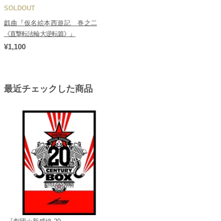
SOLDOUT
戯曲『仮名絵本西遊記 巻之二
《直撃転法輪大逆転篇》』
¥1,100
最近チェックした商品