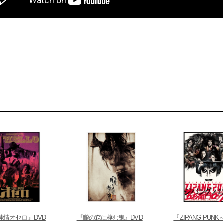
純情オセロ』DVD
『朧の森に棲む鬼』DVD
『ZIPANG PUN