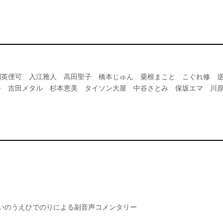
渕英俚可 入江雅人 高田聖子 橋本じゅん 粟根まこと こぐれ修 
吾 吉田メタル 杉本恵美 タイソン大屋 中谷さとみ 保坂エマ 川
いのうえひでのりによる副音声コメンタリー