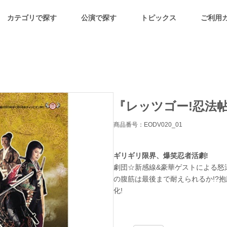
カテゴリで探す
公演で探す
トピックス
ご利用
『レッツゴー!忍法帖
商品番号：EODV020_01
ギリギリ限界、爆笑忍者活劇!
劇団☆新感線&豪華ゲストによる怒
の腹筋は最後まで耐えられるか!?抱
化!