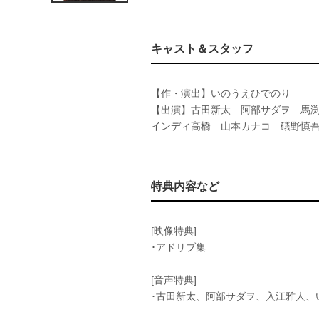
キャスト＆スタッフ
【作・演出】いのうえひでのり
【出演】古田新太 阿部サダヲ 馬
インディ高橋 山本カナコ 礒野慎
特典内容など
[映像特典]
･アドリブ集
[音声特典]
･古田新太、阿部サダヲ、入江雅人、