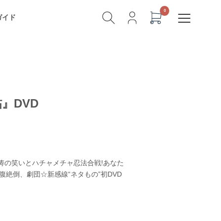
ガイド
』DVD
涛の笑いとハチャメチャ忍法合戦!あなた
腹絶倒、劇団☆新感線“ネタもの”初DVD