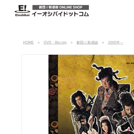
HOME
»
DVD・Blu-ray
»
劇団☆新感線
»
2000年～