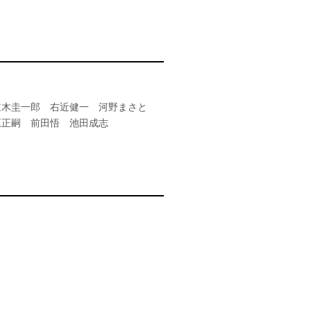
逆木圭一郎 右近健一 河野まさと
原正嗣 前田悟 池田成志