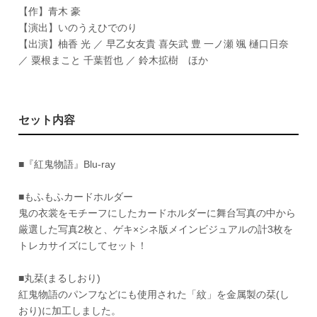
【作】青木 豪
【演出】いのうえひでのり
【出演】柚香 光 ／ 早乙女友貴 喜矢武 豊 一ノ瀬 颯 樋口日奈
／ 粟根まこと 千葉哲也 ／ 鈴木拡樹 ほか
セット内容
■『紅鬼物語』Blu-ray
■もふもふカードホルダー
鬼の衣裳をモチーフにしたカードホルダーに舞台写真の中から
厳選した写真2枚と、ゲキ×シネ版メインビジュアルの計3枚を
トレカサイズにしてセット！
■丸栞(まるしおり)
紅鬼物語のパンフなどにも使用された「紋」を金属製の栞(し
おり)に加工しました。