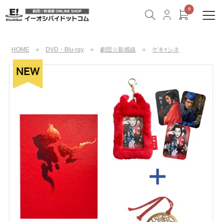
HOME
»
DVD・Blu-ray
»
劇団☆新感線
»
ゲキ×シネ