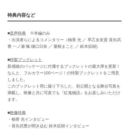
特典内容など
■
音声特典
※本編のみ
・出演者らによるコメンタリー（柚香 光 ／ 早乙女友貴 喜矢武
豊 一ノ瀬 颯 樋口日奈 ／ 粟根まこと ／ 鈴木拡樹)
■
特製ブックレット
新感線のパッケージに付属するブックレットの最大厚を更新！
なんと、フルカラー100ページ！の特製ブックレットをご用意
しました。
このブックレット用に撮り下ろした、初公開となる舞台写真を
満載し、映像と共に写真でも『紅鬼物語』をお楽しみいただけ
ます。
■
映像特典
・柚香 光インタビュー
・喜矢武豊が聞き込む 鈴木拡樹インタビュー