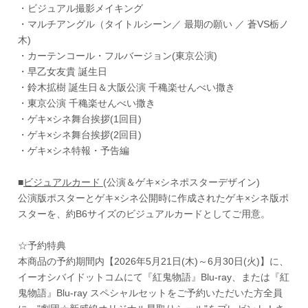
・ビジュアル撮影メイキング
・マルチアングル（タイトルシーン／ 最期の願い ／ 蒼VS栃ノ
木)
・カーテンコール・フルバージョン(東京公演)
・早乙女友貴 誕生日
・鈴木拡樹 誕生日＆大阪公演 千穐楽せんべい撒き
・東京公演 千穐楽せんべい撒き
・ゲキ×シネ舞台挨拶(1回目)
・ゲキ×シネ舞台挨拶(2回目)
・ゲキ×シネ特報・予告編
■
ビジュアルカード
(公演＆ゲキ×シネポスターデザイン)
公演版ポスターとゲキ×シネ公開時に作成されたゲキ×シネ版ポ
スターを、約B6サイズのビジュアルカードとしてご用意。
☆予約特典
本商品の予約期間内【2026年5月21日(木)～6月30日(火)】に、
イーオシバイドットコムにて『紅鬼物語』Blu-ray、または『紅
鬼物語』Blu-ray スペシャルセットをご予約いただいた方全員