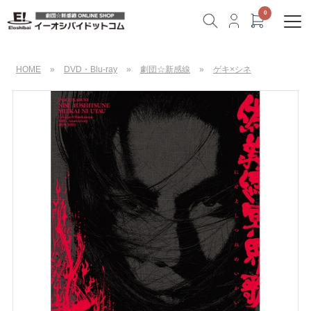
HOME
»
DVD・Blu-ray
»
劇団☆新感線
»
ゲキ×シネ