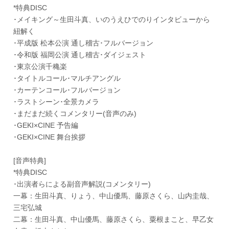
*特典DISC
･メイキング～生田斗真、いのうえひでのりインタビューから
紐解く
･平成版 松本公演 通し稽古･フルバージョン
･令和版 福岡公演 通し稽古･ダイジェスト
･東京公演千穐楽
･タイトルコール･マルチアングル
･カーテンコール･フルバージョン
･ラストシーン･全景カメラ
･まだまだ続くコメンタリー(音声のみ)
･GEKI×CINE 予告編
･GEKI×CINE 舞台挨拶
[音声特典]
*特典DISC
･出演者らによる副音声解説(コメンタリー)
一幕：生田斗真、りょう、中山優馬、藤原さくら、山内圭哉、
三宅弘城
二幕：生田斗真、中山優馬、藤原さくら、粟根まこと、早乙女