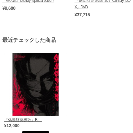
『蒼の乱』Blu-ray -special edition-
『劇団☆新感線 20th Century BO
X』DVD
¥9,680
¥37,715
最近チェックした商品
『偽義経冥界歌』Bl...
¥12,000