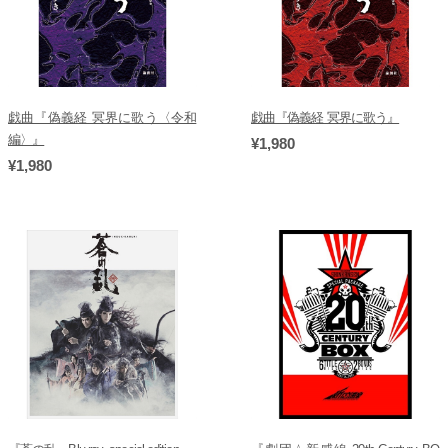
戯曲『偽義経 冥界に歌う〈令和
戯曲『偽義経 冥界に歌う』
編〉』
¥1,980
¥1,980