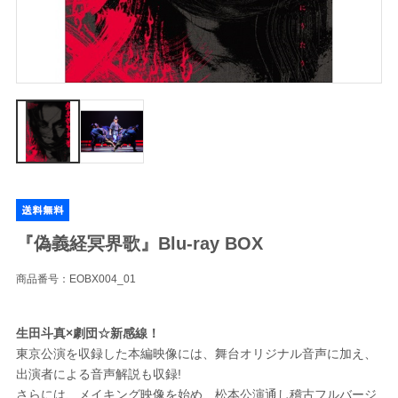
『偽義経冥界歌』Blu-ray BOX
商品番号：EOBX004_01
生田斗真×劇団☆新感線！
東京公演を収録した本編映像には、舞台オリジナル音声に加え、
出演者による音声解説も収録!
さらには、メイキング映像を始め、松本公演通し稽古フルバージ