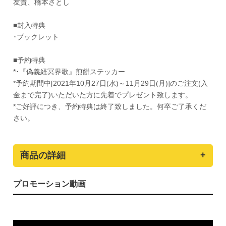
友貴、橋本さとし
■封入特典
･ブックレット
■予約特典
*･『偽義経冥界歌』煎餅ステッカー
*予約期間中[2021年10月27日(水)～11月29日(月)]のご注文(入
金まで完了)いただいた方に先着でプレゼント致します。
*ご好評につき、予約特典は終了致しました。何卒ご了承くだ
さい。
商品の詳細
プロモーション動画