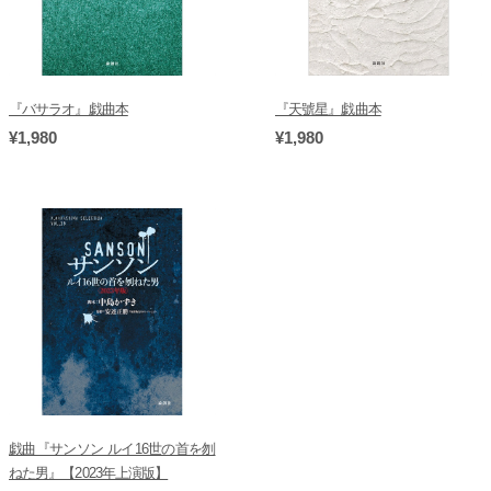
『バサラオ』戯曲本
『天號星』戯曲本
¥1,980
¥1,980
戯曲『サンソン ルイ16世の首を刎
ねた男』【2023年上演版】