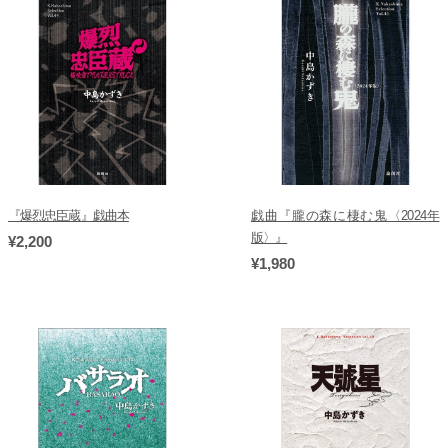
『爆烈忠臣蔵』戯曲本
戯曲『朧の森に棲む鬼〈2024年
版〉』
¥2,200
¥1,980