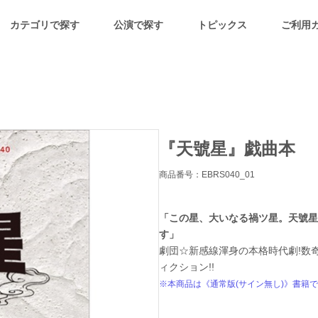
カテゴリで探す
公演で探す
トピックス
ご利用
『天號星』戯曲本
商品番号：EBRS040_01
「この星、大いなる禍ツ星。天號星
す」
劇団☆新感線渾身の本格時代劇!数
ィクション!!
※本商品は《通常版(サイン無し)》書籍