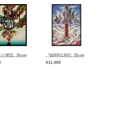
の軍団』Blu-ray
『狐晴明九尾狩』Blu-ray
0
¥11,000