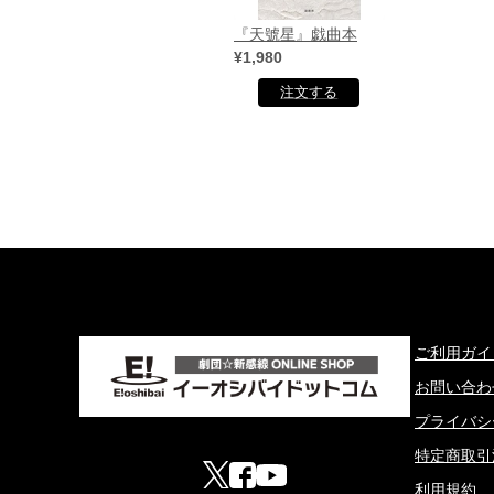
『天號星』戯曲本
¥1,980
ご利用ガイ
お問い合わ
プライバシ
特定商取引
利用規約