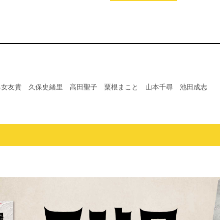
乙女友貴 久保史緒里 高田聖子 粟根まこと 山本千尋 池田成志