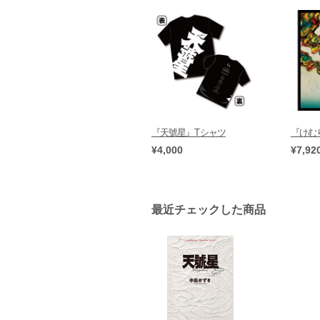
『天號星』Tシャツ
『けむり
¥4,000
¥7,92
最近チェックした商品