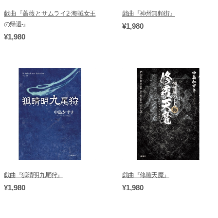
戯曲『薔薇とサムライ2-海賊女王
戯曲『神州無頼街』
の帰還-』
¥1,980
¥1,980
戯曲『狐晴明九尾狩』
戯曲『修羅天魔』
¥1,980
¥1,980