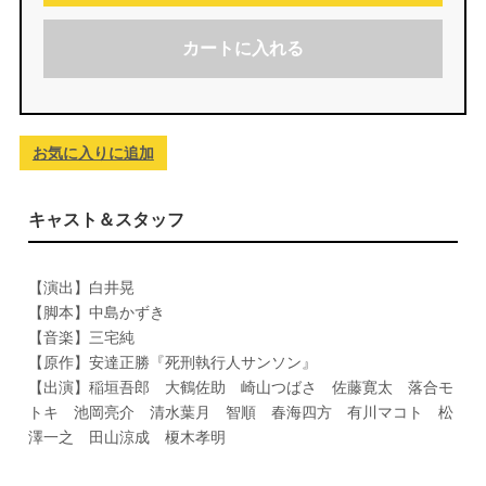
カートに入れる
お気に入りに追加
キャスト＆スタッフ
【演出】白井晃
【脚本】中島かずき
【音楽】三宅純
【原作】安達正勝『死刑執行人サンソン』
【出演】稲垣吾郎 大鶴佐助 崎山つばさ 佐藤寛太 落合モ
トキ 池岡亮介 清水葉月 智順 春海四方 有川マコト 松
澤一之 田山涼成 榎木孝明