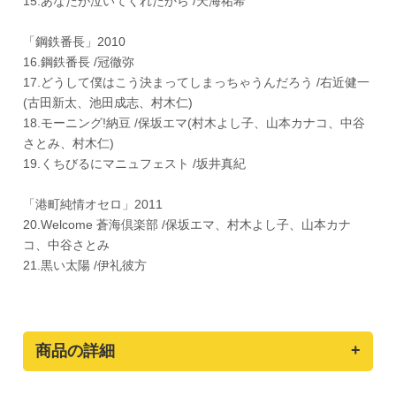
15.あなたが泣いてくれたから /天海祐希
「鋼鉄番長」2010
16.鋼鉄番長 /冠徹弥
17.どうして僕はこう決まってしまっちゃうんだろう /右近健一
(古田新太、池田成志、村木仁)
18.モーニング!納豆 /保坂エマ(村木よし子、山本カナコ、中谷
さとみ、村木仁)
19.くちびるにマニュフェスト /坂井真紀
「港町純情オセロ」2011
20.Welcome 蒼海倶楽部 /保坂エマ、村木よし子、山本カナ
コ、中谷さとみ
21.黒い太陽 /伊礼彼方
商品の詳細