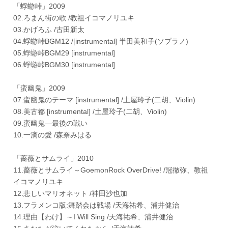
「蜉蝣峠」2009
02.ろまん街の歌 /教祖イコマノリユキ
03.かげろふ /古田新太
04.蜉蝣峠BGM12 /[instrumental] 半田美和子(ソプラノ)
05.蜉蝣峠BGM29 [instrumental]
06.蜉蝣峠BGM30 [instrumental]
「蛮幽鬼」2009
07.蛮幽鬼のテーマ [instrumental] /土屋玲子(二胡、Violin)
08.美古都 [instrumental] /土屋玲子(二胡、Violin)
09.蛮幽鬼―最後の戦い
10.一滴の愛 /森奈みはる
「薔薇とサムライ」2010
11.薔薇とサムライ～GoemonRock OverDrive! /冠徹弥、教祖
イコマノリユキ
12.悲しいマリオネット /神田沙也加
13.フラメンコ版:舞踏会は戦場 /天海祐希、浦井健治
14.理由【わけ】～I Will Sing /天海祐希、浦井健治