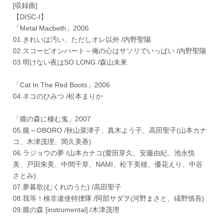
[収録曲]
【DISC-I】
「Metal Macbeth」2006
01.きれいは汚い、ただしオレ以外 /内野聖陽
02.スコーピオンハート～俺の心はサソリでいっぱい /内野聖陽
03.明けない夜はSO LONG /森山未來
「Cat In The Red Boots」2006
04.ネコのひみつ /松本まりか
「朧の森に棲む鬼」2007
05.朧～OBORO /秋山菜津子、真木よう子、高田聖子(山本カナ
コ、木津茂理、岡久美香)
06.ラジョウの夢 /山本カナコ(愛田芽久、安藤由紀、池永悦
美、戸田朱美、中間千草、NAMI、松下美穂、優花えり、中谷
さとみ)
07.夢暮歌(むくれのうた) /高田聖子
08.我等！検非違使特捜隊 /阿部サダヲ(河野まさと、礒野慎吾)
09.朧の森 [instrumental] /木津茂理