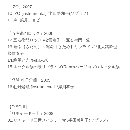
「IZO」2007
10.IZO [instrumental] /半田美和子(ソプラノ)
11.声 /菜月チョビ
「五右衛門ロック」2008
12.五右衛門ロック /松雪泰子 (五右衛門一党)
13.運命【さだめ】～運命【さだめ】リプライズ /北大路欣也、
松雪泰子
14.絶望と光 /森山未來
15.ホッタル族の歌リプライズ(Remixバージョン) /ホッタル族
「怪談 牡丹燈籠」2009
16.牡丹燈籠 [instrumental] /岸川恭子
【DISC-II】
「リチャード三世」2009
01.リチャード三世メインテーマ /半田美和子(ソプラノ)